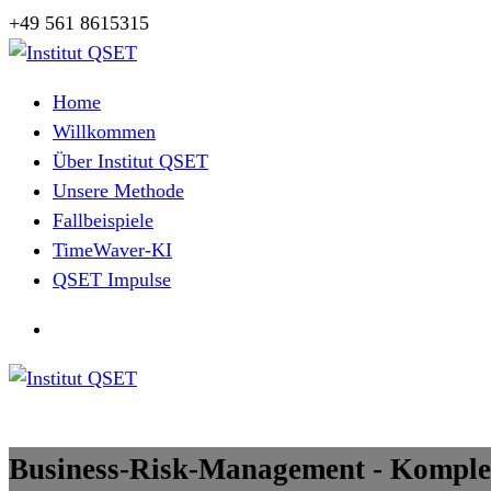
Zum
+49 561 8615315
Inhalt
springen
Herzlich Willkommen
Home
Willkommen
Über Institut QSET
Unsere Methode
Fallbeispiele
TimeWaver-KI
QSET Impulse
Herzlich Willkommen
Business-Risk-Management - Komple