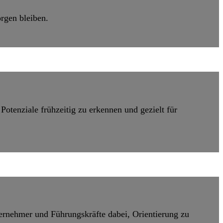
rgen bleiben.
tenziale frühzeitig zu erkennen und gezielt für
ernehmer und Führungskräfte dabei, Orientierung zu