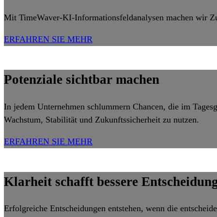
Mit TimeWaver-KI-Informationsfeldanalysen machen wir Zus
ERFAHREN SIE MEHR
Potenziale sichtbar machen
In jedem Unternehmen schlummern Chancen, die im Tagesgesc
Wachstum, Stabilität und Zukunftssicherheit zu nutzen.
ERFAHREN SIE MEHR
Klarheit schafft bessere Entscheidun
Erfolgreiche Entscheidungen entstehen, wenn die entschei