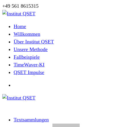
Zum
+49 561 8615315
Inhalt
springen
Herzlich Willkommen
Home
Willkommen
Über Institut QSET
Unsere Methode
Fallbeispiele
TimeWaver-KI
QSET Impulse
Herzlich Willkommen
Textsammlungen