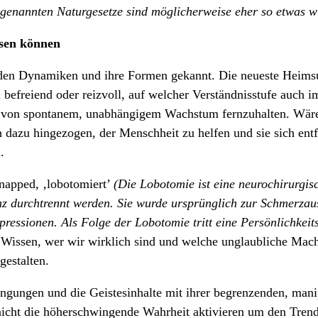
ogenannten Naturgesetze sind möglicherweise eher so etwas 
ösen können
nden Dynamiken und ihre Formen gekannt. Die neueste Heim
ll befreiend oder reizvoll, auf welcher Verständnisstufe auch 
 von spontanem, unabhängigem Wachstum fernzuhalten. Wären
dazu hingezogen, der Menschheit zu helfen und sie sich entfal
.
dnapped, ‚lobotomiert’
(Die Lobotomie ist eine neurochirurgi
z durchtrennt werden. Sie wurde ursprünglich zur Schmerzau
essionen. Als Folge der Lobotomie tritt eine Persönlichkeit
Wissen, wer wir wirklich sind und welche unglaubliche Mach
gestalten.
wingungen und die Geistesinhalte mit ihrer begrenzenden, ma
icht die höherschwingende Wahrheit aktivieren um den Trend 