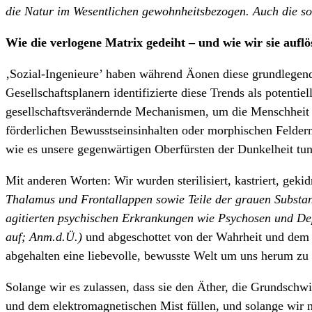
die Natur im Wesentlichen gewohnheitsbezogen. Auch die s
Wie die verlogene Matrix gedeiht – und wie wir sie aufl
‚Sozial-Ingenieure’ haben während Äonen diese grundlege
Gesellschaftsplanern identifizierte diese Trends als potentie
gesellschaftsverändernde Mechanismen, um die Menschheit
förderlichen Bewusstseinsinhalten oder morphischen Feldern 
wie es unsere gegenwärtigen Oberfürsten der Dunkelheit tun
Mit anderen Worten: Wir wurden sterilisiert, kastriert, geki
Thalamus und Frontallappen sowie Teile der grauen Substan
agitierten psychischen Erkrankungen wie Psychosen und Depr
auf; Anm.d.Ü.)
und abgeschottet von der Wahrheit und dem 
abgehalten eine liebevolle, bewusste Welt um uns herum zu 
Solange wir es zulassen, dass sie den Äther, die Grundsch
und dem elektromagnetischen Mist füllen, und solange wir n