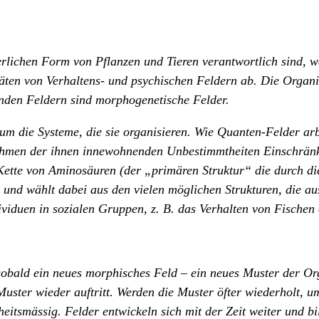
erlichen Form von Pflanzen und Tieren verantwortlich sind, 
itäten von Verhaltens- und psychischen Feldern ab. Die Organ
renden Feldern sind morphogenetische Felder.
m die Systeme, die sie organisieren. Wie Quanten-Felder arbe
Rahmen der ihnen innewohnenden Unbestimmtheiten Einschrän
 Kette von Aminosäuren (der „primären Struktur“ die durch die
 und wählt dabei aus den vielen möglichen Strukturen, die aus
dividuen in sozialen Gruppen, z. B. das Verhalten von Fische
sobald ein neues morphisches Feld – ein neues Muster der Or
uster wieder auftritt. Werden die Muster öfter wiederholt, u
tsmässig. Felder entwickeln sich mit der Zeit weiter und bi