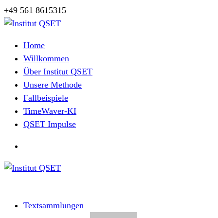
Zum
+49 561 8615315
Inhalt
springen
Herzlich Willkommen
Home
Willkommen
Über Institut QSET
Unsere Methode
Fallbeispiele
TimeWaver-KI
QSET Impulse
Herzlich Willkommen
Textsammlungen