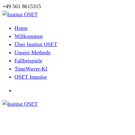
Zum
+49 561 8615315
Inhalt
springen
Herzlich Willkommen
Home
Willkommen
Über Institut QSET
Unsere Methode
Fallbeispiele
TimeWaver-KI
QSET Impulse
Herzlich Willkommen