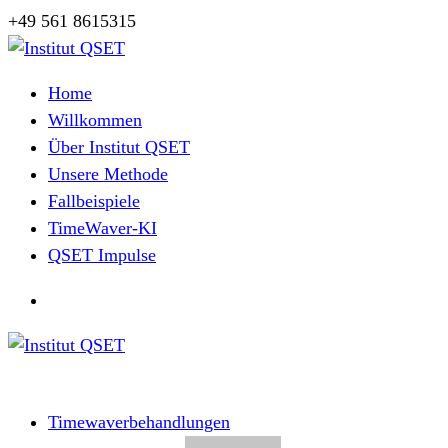
Zum
+49 561 8615315
Inhalt
springen
Herzlich Willkommen
Home
Willkommen
Über Institut QSET
Unsere Methode
Fallbeispiele
TimeWaver-KI
QSET Impulse
Herzlich Willkommen
Timewaverbehandlungen