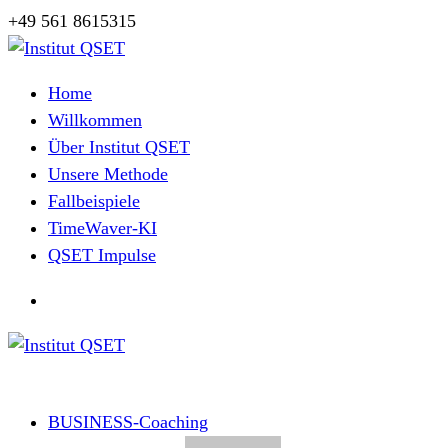
Zum
+49 561 8615315
Inhalt
springen
Herzlich Willkommen
Home
Willkommen
Über Institut QSET
Unsere Methode
Fallbeispiele
TimeWaver-KI
QSET Impulse
Herzlich Willkommen
BUSINESS-Coaching